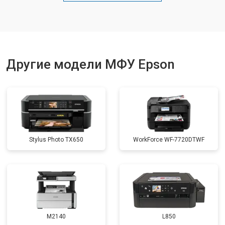
Замена вала
от 3500 ₽
Другие модели МФУ Epson
Stylus Photo TX650
WorkForce WF-7720DTWF
M2140
L850