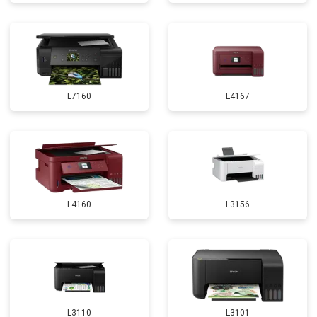
L7160
L4167
L4160
L3156
L3110
L3101