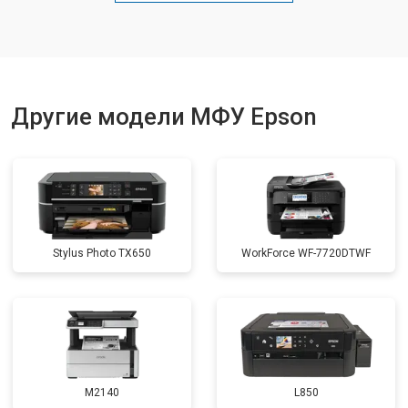
Замена вала
от 3500 ₽
Другие модели МФУ Epson
Stylus Photo TX650
WorkForce WF-7720DTWF
M2140
L850