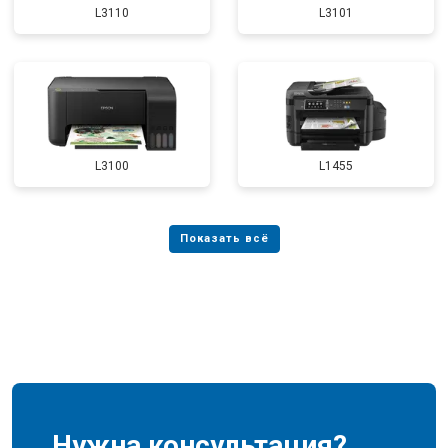
L3110
L3101
L3100
L1455
Нужна консультация?