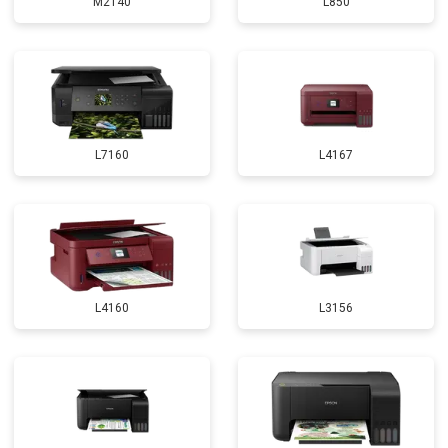
M2140
L850
L7160
L4167
L4160
L3156