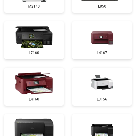
M2140
L850
L7160
L4167
L4160
L3156