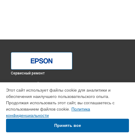
Сервисный ремонт
ВЫБЕРИ СВОЙ ГОРОД
Этот сайт использует файлы cookie для аналитики и
Замена печки МФУ M2140 Epson в
Краснодаре
обеспечения наилучшего пользовательского опыта.
Замена печки МФУ M2140 Epson в
Ростове-на-Дону
Продолжая использовать этот сайт, вы соглашаетесь с
Замена печки МФУ M2140 Epson в
Нижнем Новгороде
использованием файлов cookie.
Политика
конфиденциальности
Замена печки МФУ M2140 Epson в
Новосибирске
Замена печки МФУ M2140 Epson в
Челябинске
Принять все
Замена печки МФУ M2140 Epson в
Екатеринбурге