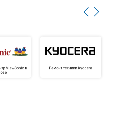
тр ViewSonic в
Ремонт техники Kyocera
Сервисный ц
рове
Ки