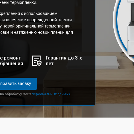
мены термопленки.
крепления с использованием
е извлечение поврежденной пленки,
у новой оригинальной термопленки.
овке и натяжению новой пленки для
с ремонт
Гарантия до 3-х
обращения
лет
править заявку
 на обработку моих
персональных данных.