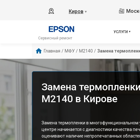
Моско
Киров
▼
УСЛУГИ
Сервисный ремонт
Главная
/
МФУ
/
M2140
/
Замена термоплен
Замена термопленк
M2140 в Кирове
Замена термопленки в многофункциональном 
центре начинается с диагностики качества пе
оценивают наличие непропечатанных областей