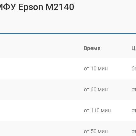
 МФУ Epson M2140
Время
Ц
от 10 мин
б
от 60 мин
о
от 110 мин
о
от 50 мин
о